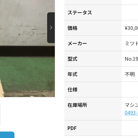
ステータス
価格
¥30,0
メーカー
ミツ
型式
No.1
年式
不明
仕様
在庫場所
マシ
0493-
PDF