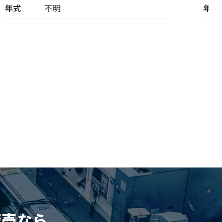
年式
不明
年式
販売
なら