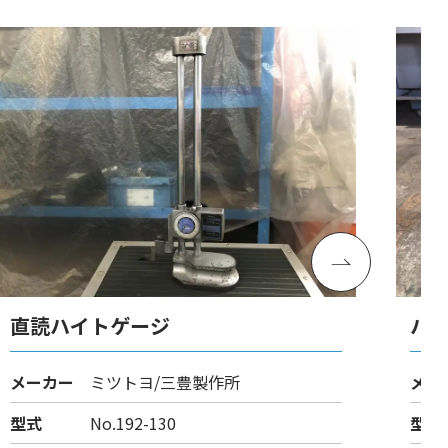
直読ハイトゲージ
ハ
メーカー
ミツトヨ/三豊製作所
メー
型式
No.192-130
型式