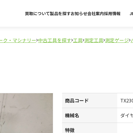
買取について
製品を探す
お知らせ
会社案内
採用情報
J
ーク・マシナリー
中古工具を探す
工具
測定工具
測定ゲージ
商品コード
TX23
機械名
ダイ
特徴