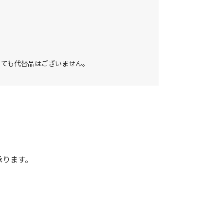
しても代替品はございません。
承ります。