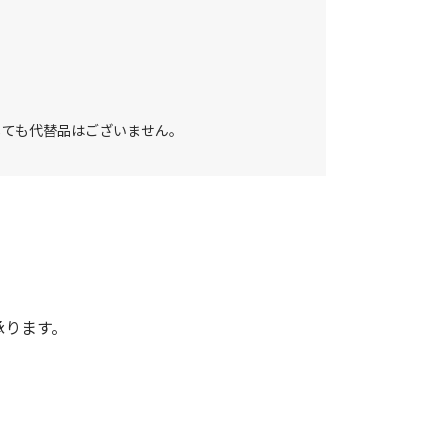
しても代替品はございません。
承ります。