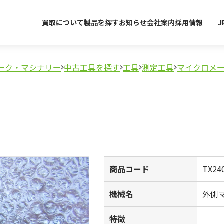
買取について
製品を探す
お知らせ
会社案内
採用情報
J
ーク・マシナリー
中古工具を探す
工具
測定工具
マイクロメ
商品コード
TX24
機械名
外側
特徴