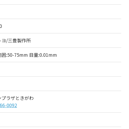
0
トヨ/三豊製作所
囲:50-75mm 目量:0.01mm
ンプラザときがわ
66-0092