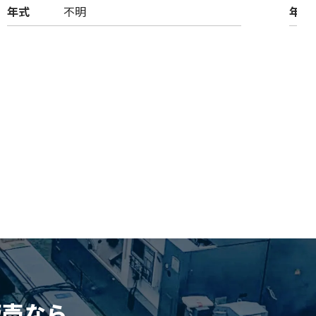
年式
不明
年式
販売
なら