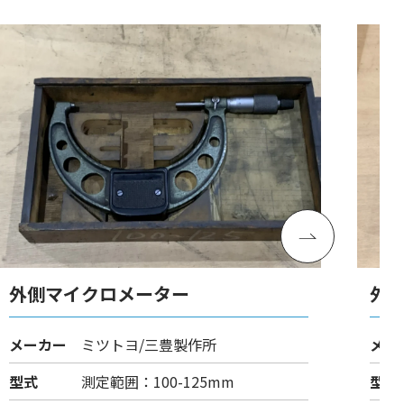
外側マイクロメーター
外
メーカー
ミツトヨ/三豊製作所
メー
型式
測定範囲：100-125mm
型式