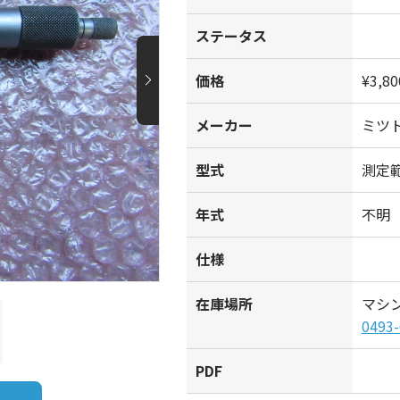
ステータス
価格
¥3,80
メーカー
ミツ
型式
測定範
年式
不明
仕様
在庫場所
マシ
0493-
PDF