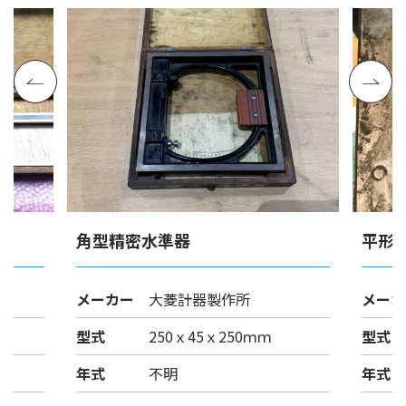
角型精密水準器
平形
メーカー
大菱計器製作所
メーカ
型式
250ｘ45ｘ250ｍｍ
型式
年式
不明
年式