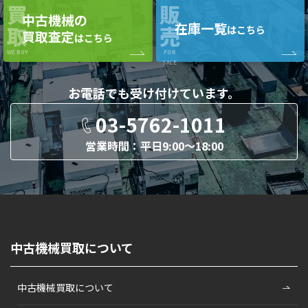
買
販
中古機械の
在庫一覧
取
売
はこちら
買取査定
はこちら
WE BUY
FOR
SALE
お電話でも
受け付けています。
03-5762-1011
営業時間：平日9:00〜18:00
中古機械買取について
中古機械買取について