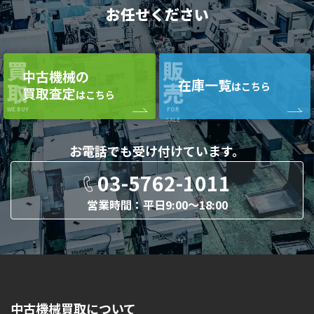
お任せください
買
販
中古機械の
在庫一覧
取
売
はこちら
買取査定
はこちら
WE BUY
FOR
SALE
お電話でも
受け付けています。
03-5762-1011
営業時間：平日9:00〜18:00
中古機械買取について