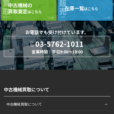
買
販
中古機械の
在庫一覧
取
売
はこちら
買取査定
はこちら
WE BUY
FOR
SALE
お電話でも
受け付けています。
03-5762-1011
営業時間：平日9:00〜18:00
中古機械買取について
中古機械買取について