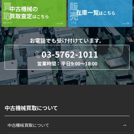
買
販
中古機械の
在庫一覧
取
売
はこちら
買取査定
はこちら
WE BUY
FOR
SALE
お電話でも
受け付けています。
03-5762-1011
営業時間：平日9:00〜18:00
中古機械買取について
中古機械買取について