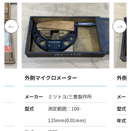
外側マイクロメーター
外側
メーカー
ミツトヨ/三豊製作所
メーカ
型式
測定範囲：100-
型式
125mm(0.01mm)
年式