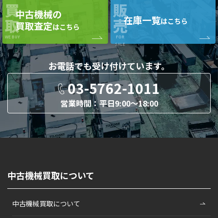
買
販
中古機械の
在庫一覧
取
売
はこちら
買取査定
はこちら
WE BUY
FOR
SALE
お電話でも
受け付けています。
03-5762-1011
営業時間：平日9:00〜18:00
中古機械買取について
中古機械買取について