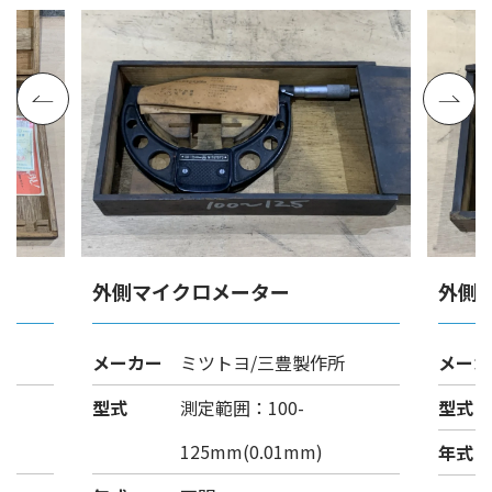
外側マイクロメーター
外側
メーカー
ミツトヨ/三豊製作所
メーカ
型式
測定範囲：100-
型式
125mm(0.01mm)
年式