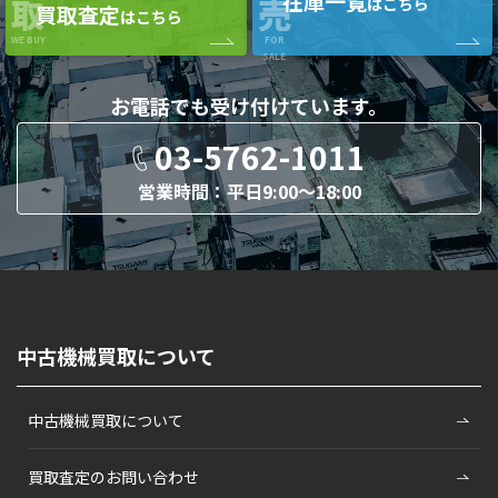
在庫一覧
取
売
はこちら
買取査定
はこちら
WE BUY
FOR
SALE
お電話でも
受け付けています。
03-5762-1011
営業時間：平日9:00〜18:00
中古機械買取について
中古機械買取について
買取査定のお問い合わせ