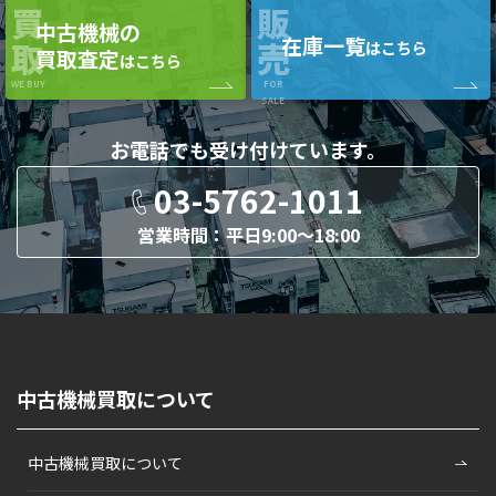
買
販
中古機械の
在庫一覧
取
売
はこちら
買取査定
はこちら
WE BUY
FOR
SALE
お電話でも
受け付けています。
03-5762-1011
営業時間：平日9:00〜18:00
中古機械買取について
中古機械買取について