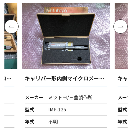
クロメ
キャリパー形内側マイクロメータ
キャ
ー
ー
メーカー
ミツトヨ/三豊製作所
メーカ
型式
IMP-125
型式
年式
不明
年式