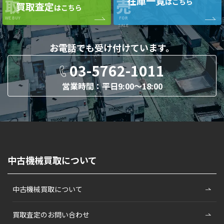
在庫一覧
取
売
はこちら
買取査定
はこちら
WE BUY
FOR
SALE
お電話でも
受け付けています。
03-5762-1011
営業時間：平日9:00〜18:00
中古機械買取について
中古機械買取について
買取査定のお問い合わせ