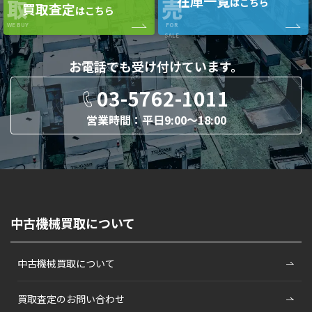
在庫一覧
取
売
はこちら
買取査定
はこちら
WE BUY
FOR
SALE
お電話でも
受け付けています。
03-5762-1011
営業時間：平日9:00〜18:00
中古機械買取について
中古機械買取について
買取査定のお問い合わせ