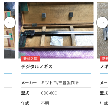
新規入庫
新規
デジタルノギス
ノギ
メーカー
ミツトヨ/三豊製作所
メーカ
型式
CDC-60C
型式
年式
不明
年式