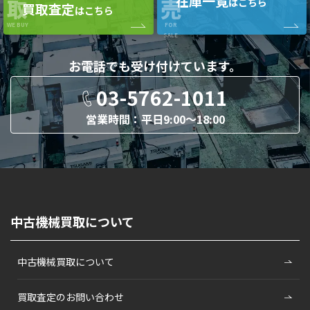
在庫一覧
取
売
はこちら
買取査定
はこちら
WE BUY
FOR
SALE
お電話でも
受け付けています。
03-5762-1011
営業時間：平日9:00〜18:00
中古機械買取について
中古機械買取について
買取査定のお問い合わせ