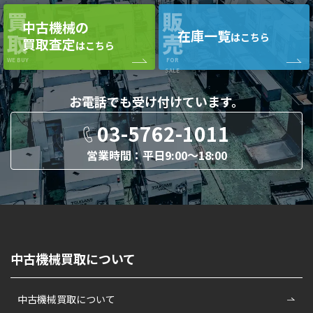
買
販
中古機械の
在庫一覧
取
売
はこちら
買取査定
はこちら
WE BUY
FOR
SALE
お電話でも
受け付けています。
03-5762-1011
営業時間：平日9:00〜18:00
中古機械買取について
中古機械買取について