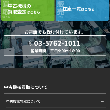
買
販
中古機械の
在庫一覧
取
売
はこちら
買取査定
はこちら
WE BUY
FOR
SALE
お電話でも
受け付けています。
03-5762-1011
営業時間：平日9:00〜18:00
中古機械買取について
中古機械買取について