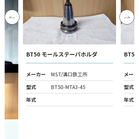
BT50 モールステーパホルダ
BT5
メーカー
MST/溝口鉄工所
メーカ
型式
BT50-MTA3-45
型式
年式
年式