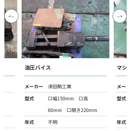
油圧バイス
マシ
ヤ
メーカー
津田駒工業
メーカ
型式
口幅150mm 口高
型式
m
60mm 口開き220mm
年式
不明
年式