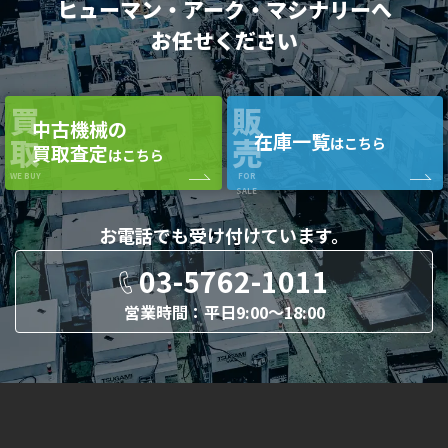
ヒューマン・アーク・マシナリーへ
お任せください
買
販
中古機械の
在庫一覧
取
売
はこちら
買取査定
はこちら
WE BUY
FOR
SALE
お電話でも
受け付けています。
03-5762-1011
営業時間：平日9:00〜18:00