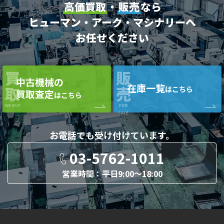
高価買取
・
販売
なら
ヒューマン・アーク・マシナリーへ
お任せください
買
販
中古機械の
在庫一覧
取
売
はこちら
買取査定
はこちら
WE BUY
FOR
SALE
お電話でも
受け付けています。
03-5762-1011
営業時間：平日9:00〜18:00