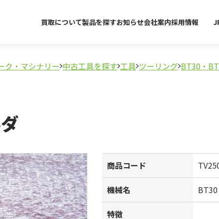
買取について
製品を探す
お知らせ
会社案内
採用情報
J
ーク・マシナリー
中古工具を探す
工具
ツーリング
BT30・BT
ルダ
商品コード
TV25
機械名
BT3
特徴