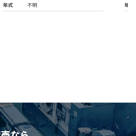
年式
不明
年式
販売
なら