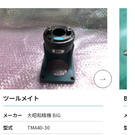
ツールメイト
BT
メーカー
大昭和精機 BIG
メー
型式
TMA40-30
型式