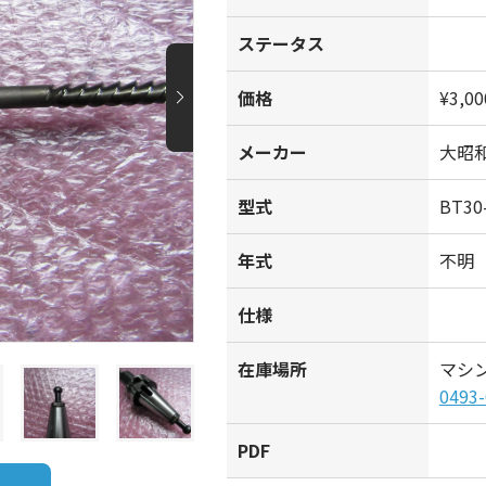
ステータス
価格
¥3,00
メーカー
大昭和
型式
BT30
年式
不明
仕様
在庫場所
マシ
0493-
PDF