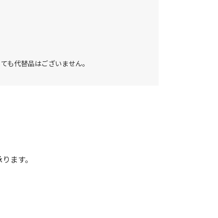
しても代替品はございません。
承ります。