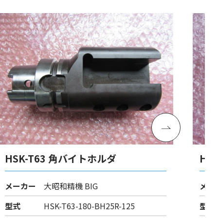
HSK-T63 角バイトホルダ
HS
メーカー
大昭和精機 BIG
メー
型式
HSK-T63-180-BH25R-125
型式