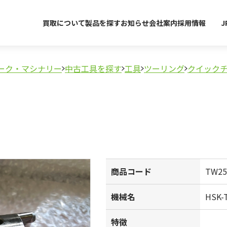
買取について
製品を探す
お知らせ
会社案内
採用情報
J
ーク・マシナリー
中古工具を探す
工具
ツーリング
クイック
商品コード
TW25
機械名
HSK
特徴