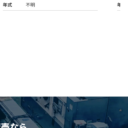
年式
不明
年式
販売
なら