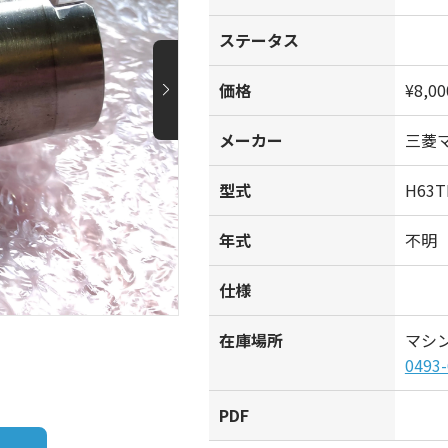
ステータス
価格
¥8,00
メーカー
三菱
型式
H63T
年式
不明
仕様
在庫場所
マシ
0493-
PDF