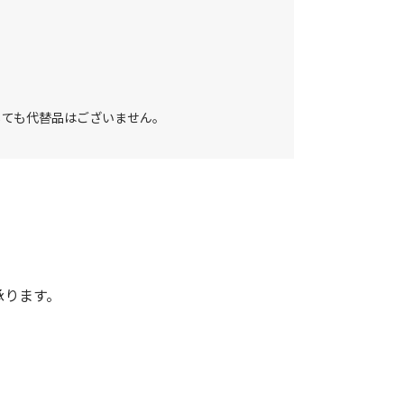
しても代替品はございません。
承ります。