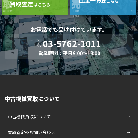
在庫一覧
取
売
はこちら
買取査定
はこちら
WE BUY
FOR
SALE
お電話でも
受け付けています。
03-5762-1011
営業時間：平日9:00〜18:00
中古機械買取について
中古機械買取について
買取査定のお問い合わせ